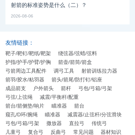
射箭的标准姿势是什么（二）？
2026-08-06
友情链接：
靶子/靶钉/靶纸/靶架
绕弦器/弦蜡/弦料
护指/护手/护臂/护胸
箭壶/箭筒/箭盒
弓箭周边工具配件
调弓工具
射箭训练拉力器
箭羽/胶水/粘羽器
箭头/箭尾/防打钉/铝座
成品箭支
户外箭头
箭杆
弓包/弓箱/弓架
弓弦/上弦绳
减震/平衡杆/配重
箭台/箭侧垫/响片
瞄准器
箭台
窥孔/D环/腕绳
瞄准器
减震器/止弦杆/分弦滑块
弓包/弓箱/弓架
撒放器
直拉弓
传统弓
儿童弓
复合弓
反曲弓
常见问题
器材知识