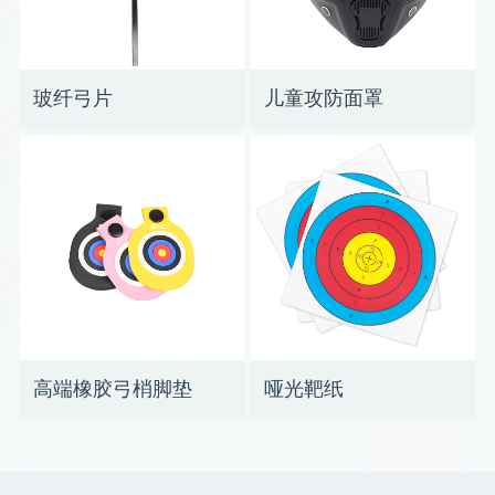
玻纤弓片
儿童攻防面罩
高端橡胶弓梢脚垫
哑光靶纸