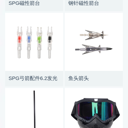
SPG磁性箭台
钢针磁性箭台
SPG弓箭配件6.2发光
鱼头箭头
箭尾