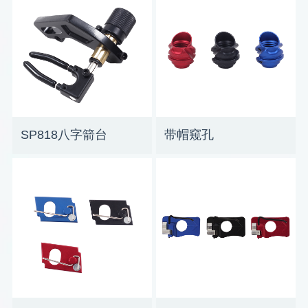
SP818八字箭台
带帽窥孔