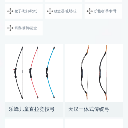
靶子/靶钉/靶纸
绕弦器/弦蜡/弦
护指/护手/护臂
箭壶/箭筒/箭盒
乐蜂儿童直拉竞技弓
天汉一体式传统弓