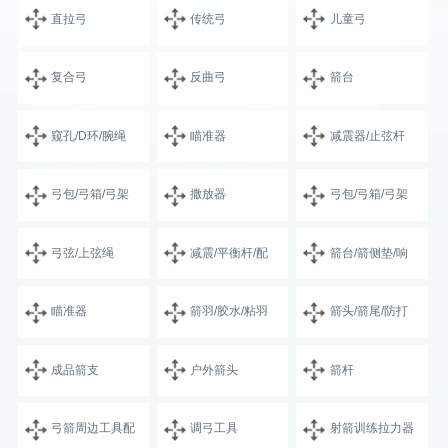
直拉弓
传统弓
儿童弓
复合弓
反曲弓
箭台
窥孔/D环/腕绳
瞄准器
减震器/止弦杆
弓包/弓箱/弓架
撒放器
弓包/弓箱/弓架
弓弦/上弦绳
减震/平衡杆/配
箭台/箭侧垫/响
瞄准器
箭羽/胶水/粘羽
箭头/箭尾/防打
成品箭支
户外箭头
箭杆
弓箭周边工具配
调弓工具
射箭训练拉力器