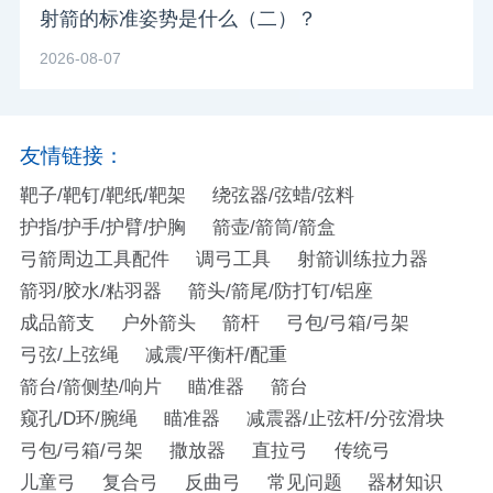
射箭的标准姿势是什么（二）？
2026-08-07
友情链接：
靶子/靶钉/靶纸/靶架
绕弦器/弦蜡/弦料
护指/护手/护臂/护胸
箭壶/箭筒/箭盒
弓箭周边工具配件
调弓工具
射箭训练拉力器
箭羽/胶水/粘羽器
箭头/箭尾/防打钉/铝座
成品箭支
户外箭头
箭杆
弓包/弓箱/弓架
弓弦/上弦绳
减震/平衡杆/配重
箭台/箭侧垫/响片
瞄准器
箭台
窥孔/D环/腕绳
瞄准器
减震器/止弦杆/分弦滑块
弓包/弓箱/弓架
撒放器
直拉弓
传统弓
儿童弓
复合弓
反曲弓
常见问题
器材知识