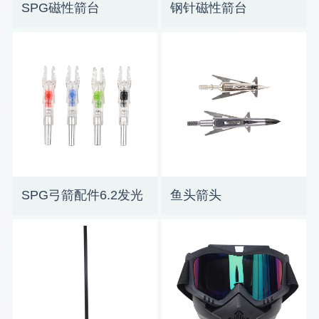
SPG磁性箭台
钢针磁性箭台
SPG弓箭配件6.2发光
鱼头箭头
箭尾