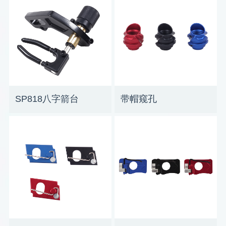
SP818八字箭台
带帽窥孔