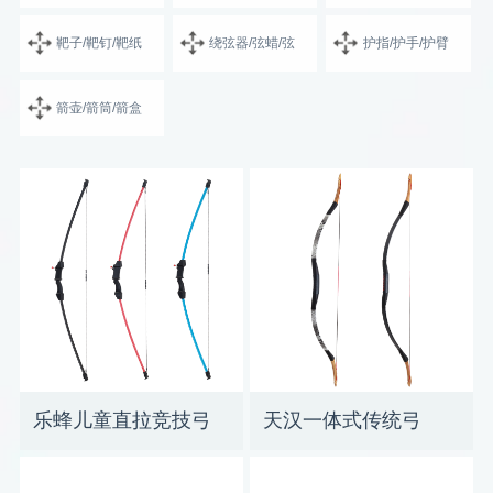
靶子/靶钉/靶纸
绕弦器/弦蜡/弦
护指/护手/护臂
箭壶/箭筒/箭盒
乐蜂儿童直拉竞技弓
天汉一体式传统弓