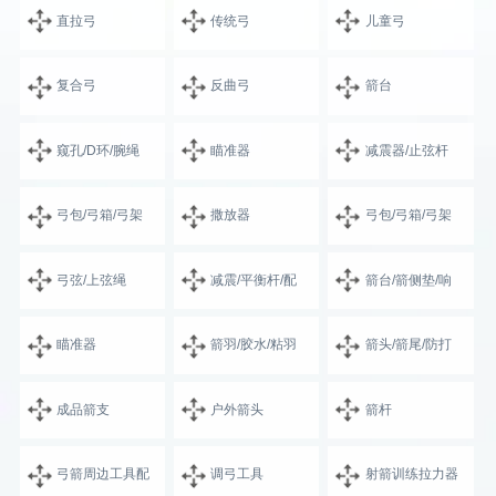
直拉弓
传统弓
儿童弓
复合弓
反曲弓
箭台
窥孔/D环/腕绳
瞄准器
减震器/止弦杆
弓包/弓箱/弓架
撒放器
弓包/弓箱/弓架
弓弦/上弦绳
减震/平衡杆/配
箭台/箭侧垫/响
瞄准器
箭羽/胶水/粘羽
箭头/箭尾/防打
成品箭支
户外箭头
箭杆
弓箭周边工具配
调弓工具
射箭训练拉力器