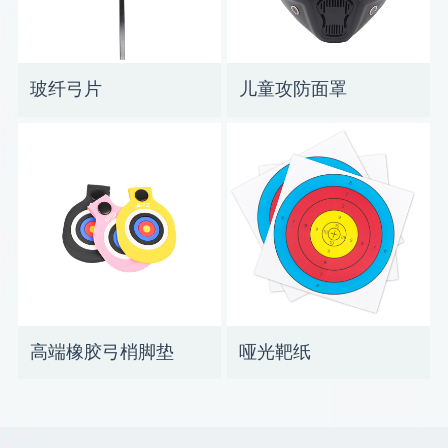
玻纤弓片
儿童攻防面罩
高端橡胶弓梢脚垫
哑光靶纸