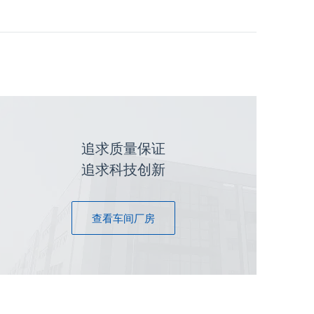
追求质量保证
追求科技创新
查看车间厂房