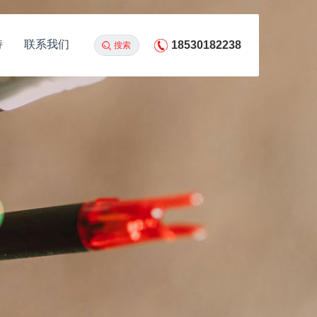
持
联系我们
18530182238
搜索