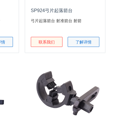
SP924弓片起落箭台
箭
弓片起落箭台 射准箭台 射箭
详情
联系我们
了解详情