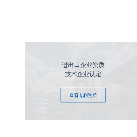
进出口企业资质
技术企业认定
查看专利资质