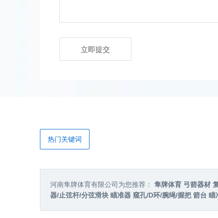
热门关键词
河南隼牌体育有限公司为您推荐：
隼牌体育
弓箭器材
器/止弦杆/分弦滑块
瞄准器
窥孔/D环/腕绳/握把
箭台
瞄