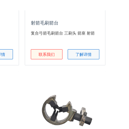
射箭毛刷箭台
复合弓箭毛刷箭台 三刷头 箭座 射箭
详情
联系我们
了解详情