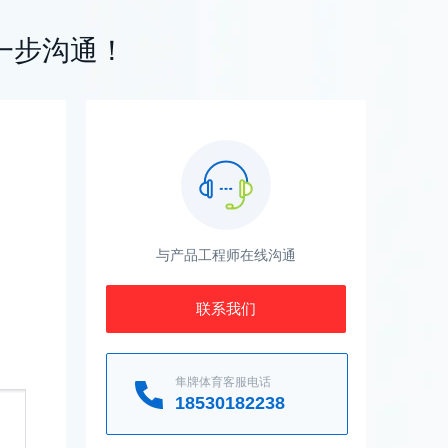
一步沟通！
与产品工程师在线沟通
联系我们
隼牌体育客服电话
18530182238