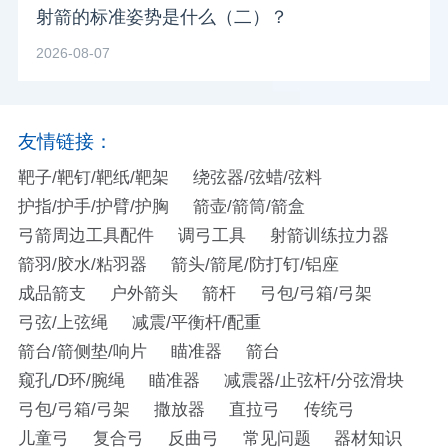
射箭的标准姿势是什么（二）？
2026-08-07
友情链接：
靶子/靶钉/靶纸/靶架
绕弦器/弦蜡/弦料
护指/护手/护臂/护胸
箭壶/箭筒/箭盒
弓箭周边工具配件
调弓工具
射箭训练拉力器
箭羽/胶水/粘羽器
箭头/箭尾/防打钉/铝座
成品箭支
户外箭头
箭杆
弓包/弓箱/弓架
弓弦/上弦绳
减震/平衡杆/配重
箭台/箭侧垫/响片
瞄准器
箭台
窥孔/D环/腕绳
瞄准器
减震器/止弦杆/分弦滑块
弓包/弓箱/弓架
撒放器
直拉弓
传统弓
儿童弓
复合弓
反曲弓
常见问题
器材知识