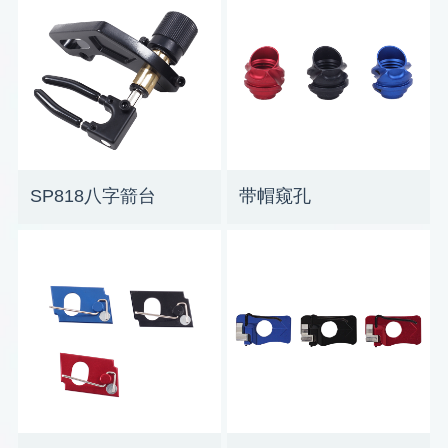
SP818八字箭台
带帽窥孔