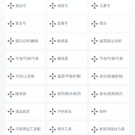
直拉弓
传统弓
儿童弓
复合弓
反曲弓
箭台
窥孔/D环/腕绳
瞄准器
减震器/止弦杆
弓包/弓箱/弓架
撒放器
弓包/弓箱/弓架
弓弦/上弦绳
减震/平衡杆/配
箭台/箭侧垫/响
瞄准器
箭羽/胶水/粘羽
箭头/箭尾/防打
成品箭支
户外箭头
箭杆
弓箭周边工具配
调弓工具
射箭训练拉力器