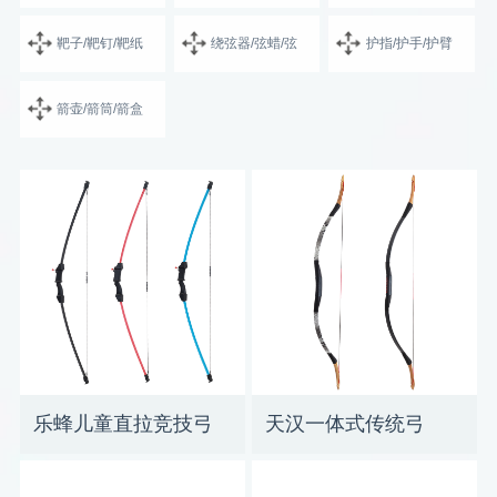
靶子/靶钉/靶纸
绕弦器/弦蜡/弦
护指/护手/护臂
箭壶/箭筒/箭盒
乐蜂儿童直拉竞技弓
天汉一体式传统弓