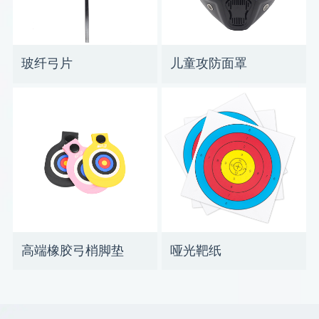
玻纤弓片
儿童攻防面罩
高端橡胶弓梢脚垫
哑光靶纸