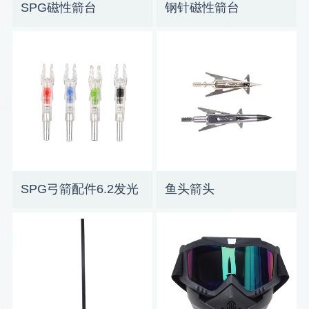
SPG磁性箭台
钢针磁性箭台
SPG弓箭配件6.2发光
鱼头箭头
箭尾