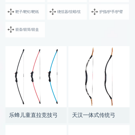
靶子/靶钉/靶纸
绕弦器/弦蜡/弦
护指/护手/护臂
箭壶/箭筒/箭盒
乐蜂儿童直拉竞技弓
天汉一体式传统弓