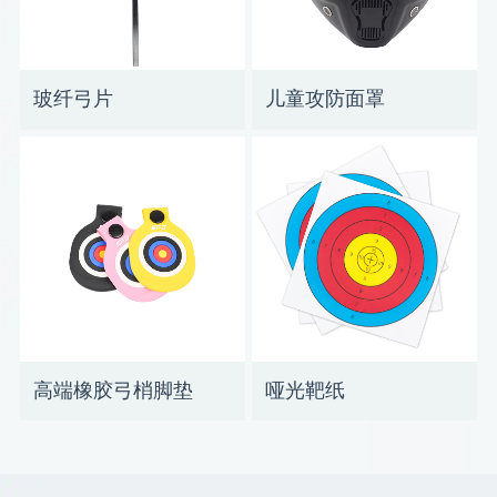
玻纤弓片
儿童攻防面罩
高端橡胶弓梢脚垫
哑光靶纸