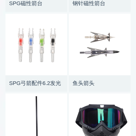
SPG磁性箭台
钢针磁性箭台
SPG弓箭配件6.2发光
鱼头箭头
箭尾