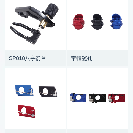
SP818八字箭台
带帽窥孔