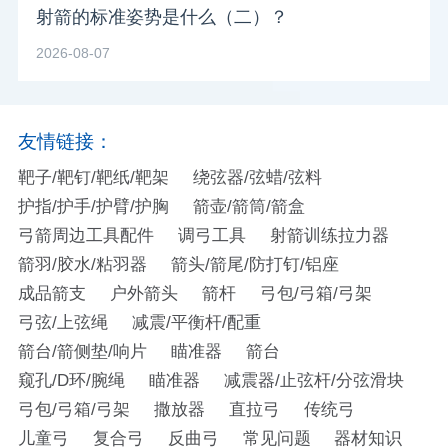
射箭的标准姿势是什么（二）？
2026-08-07
友情链接：
靶子/靶钉/靶纸/靶架
绕弦器/弦蜡/弦料
护指/护手/护臂/护胸
箭壶/箭筒/箭盒
弓箭周边工具配件
调弓工具
射箭训练拉力器
箭羽/胶水/粘羽器
箭头/箭尾/防打钉/铝座
成品箭支
户外箭头
箭杆
弓包/弓箱/弓架
弓弦/上弦绳
减震/平衡杆/配重
箭台/箭侧垫/响片
瞄准器
箭台
窥孔/D环/腕绳
瞄准器
减震器/止弦杆/分弦滑块
弓包/弓箱/弓架
撒放器
直拉弓
传统弓
儿童弓
复合弓
反曲弓
常见问题
器材知识