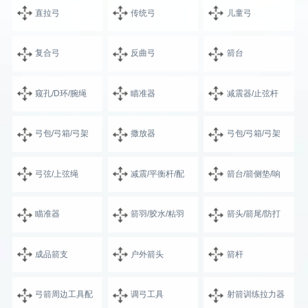
直拉弓
传统弓
儿童弓
复合弓
反曲弓
箭台
窥孔/D环/腕绳
瞄准器
减震器/止弦杆
弓包/弓箱/弓架
撒放器
弓包/弓箱/弓架
弓弦/上弦绳
减震/平衡杆/配
箭台/箭侧垫/响
瞄准器
箭羽/胶水/粘羽
箭头/箭尾/防打
成品箭支
户外箭头
箭杆
弓箭周边工具配
调弓工具
射箭训练拉力器