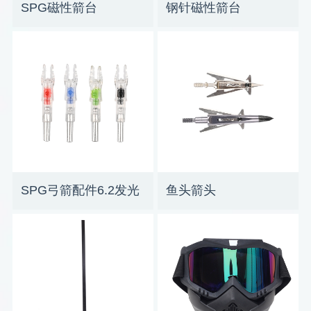
SPG磁性箭台
钢针磁性箭台
SPG弓箭配件6.2发光
鱼头箭头
箭尾