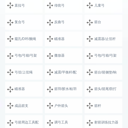
直拉弓
传统弓
儿童弓
复合弓
反曲弓
箭台
窥孔/D环/腕绳
瞄准器
减震器/止弦杆
弓包/弓箱/弓架
撒放器
弓包/弓箱/弓架
弓弦/上弦绳
减震/平衡杆/配
箭台/箭侧垫/响
瞄准器
箭羽/胶水/粘羽
箭头/箭尾/防打
成品箭支
户外箭头
箭杆
弓箭周边工具配
调弓工具
射箭训练拉力器