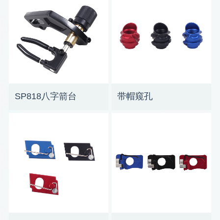
SP818八字箭台
带帽窥孔