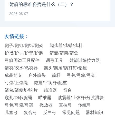
射箭的标准姿势是什么（二）？
2026-08-07
友情链接：
靶子/靶钉/靶纸/靶架
绕弦器/弦蜡/弦料
护指/护手/护臂/护胸
箭壶/箭筒/箭盒
弓箭周边工具配件
调弓工具
射箭训练拉力器
箭羽/胶水/粘羽器
箭头/箭尾/防打钉/铝座
成品箭支
户外箭头
箭杆
弓包/弓箱/弓架
弓弦/上弦绳
减震/平衡杆/配重
箭台/箭侧垫/响片
瞄准器
箭台
窥孔/D环/腕绳
瞄准器
减震器/止弦杆/分弦滑块
弓包/弓箱/弓架
撒放器
直拉弓
传统弓
儿童弓
复合弓
反曲弓
常见问题
器材知识