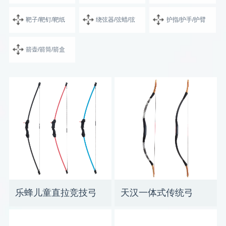
靶子/靶钉/靶纸
绕弦器/弦蜡/弦
护指/护手/护臂
箭壶/箭筒/箭盒
乐蜂儿童直拉竞技弓
天汉一体式传统弓