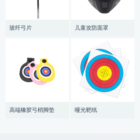
玻纤弓片
儿童攻防面罩
高端橡胶弓梢脚垫
哑光靶纸