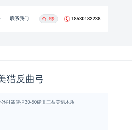
持
联系我们
18530182238
搜索
式美猎反曲弓
外射箭便捷30-50磅非三益美猎木质