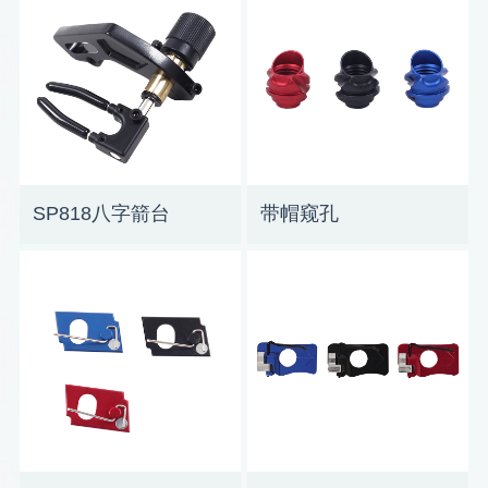
SP818八字箭台
带帽窥孔