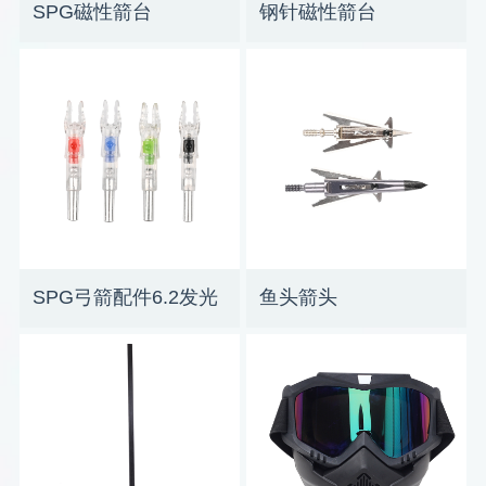
SPG磁性箭台
钢针磁性箭台
SPG弓箭配件6.2发光
鱼头箭头
箭尾