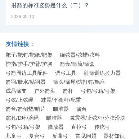
射箭的标准姿势是什么（二）？
2026-08-10
友情链接：
靶子/靶钉/靶纸/靶架
绕弦器/弦蜡/弦料
护指/护手/护臂/护胸
箭壶/箭筒/箭盒
弓箭周边工具配件
调弓工具
射箭训练拉力器
箭羽/胶水/粘羽器
箭头/箭尾/防打钉/铝座
成品箭支
户外箭头
箭杆
弓包/弓箱/弓架
弓弦/上弦绳
减震/平衡杆/配重
箭台/箭侧垫/响片
瞄准器
箭台
窥孔/D环/腕绳
瞄准器
减震器/止弦杆/分弦滑块
弓包/弓箱/弓架
撒放器
直拉弓
传统弓
儿童弓
复合弓
反曲弓
常见问题
器材知识