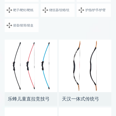
靶子/靶钉/靶纸
绕弦器/弦蜡/弦
护指/护手/护臂
箭壶/箭筒/箭盒
乐蜂儿童直拉竞技弓
天汉一体式传统弓