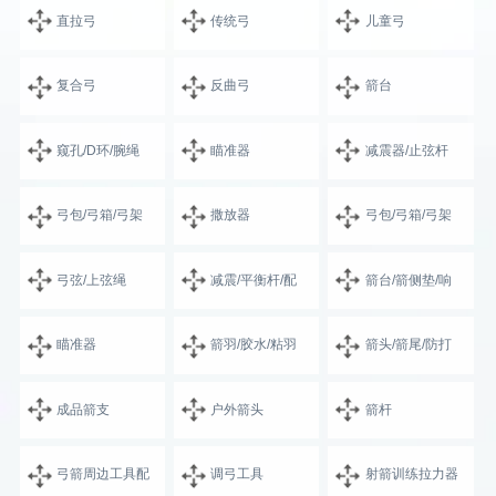
直拉弓
传统弓
儿童弓
复合弓
反曲弓
箭台
窥孔/D环/腕绳
瞄准器
减震器/止弦杆
弓包/弓箱/弓架
撒放器
弓包/弓箱/弓架
弓弦/上弦绳
减震/平衡杆/配
箭台/箭侧垫/响
瞄准器
箭羽/胶水/粘羽
箭头/箭尾/防打
成品箭支
户外箭头
箭杆
弓箭周边工具配
调弓工具
射箭训练拉力器