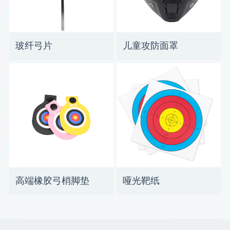
玻纤弓片
儿童攻防面罩
高端橡胶弓梢脚垫
哑光靶纸