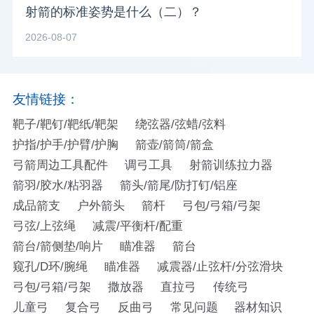
射箭的标准姿势是什么（二）？
2026-08-07
友情链接：
靶子/靶钉/靶纸/靶架
绕弦器/弦蜡/弦料
护指/护手/护臂/护胸
箭壶/箭筒/箭盒
弓箭周边工具配件
调弓工具
射箭训练拉力器
箭羽/胶水/粘羽器
箭头/箭尾/防打钉/铝座
成品箭支
户外箭头
箭杆
弓包/弓箱/弓架
弓弦/上弦绳
减震/平衡杆/配重
箭台/箭侧垫/响片
瞄准器
箭台
窥孔/D环/腕绳
瞄准器
减震器/止弦杆/分弦滑块
弓包/弓箱/弓架
撒放器
直拉弓
传统弓
儿童弓
复合弓
反曲弓
常见问题
器材知识