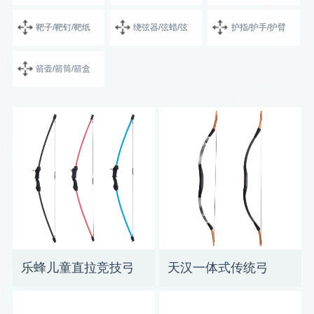
靶子/靶钉/靶纸
绕弦器/弦蜡/弦
护指/护手/护臂
箭壶/箭筒/箭盒
乐蜂儿童直拉竞技弓
天汉一体式传统弓