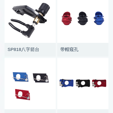
SP818八字箭台
带帽窥孔