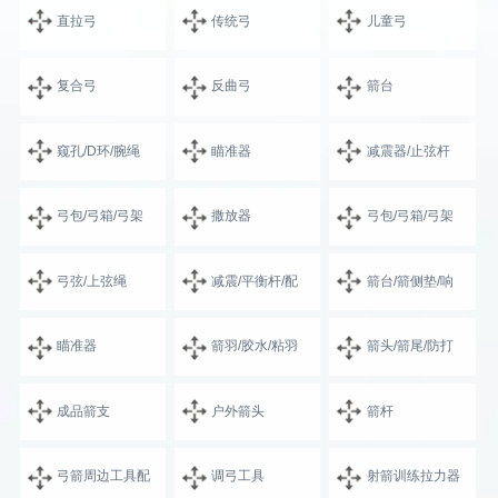
直拉弓
传统弓
儿童弓
复合弓
反曲弓
箭台
窥孔/D环/腕绳
瞄准器
减震器/止弦杆
弓包/弓箱/弓架
撒放器
弓包/弓箱/弓架
弓弦/上弦绳
减震/平衡杆/配
箭台/箭侧垫/响
瞄准器
箭羽/胶水/粘羽
箭头/箭尾/防打
成品箭支
户外箭头
箭杆
弓箭周边工具配
调弓工具
射箭训练拉力器