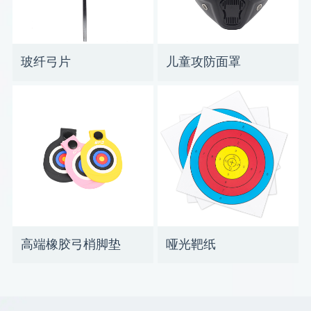
玻纤弓片
儿童攻防面罩
高端橡胶弓梢脚垫
哑光靶纸