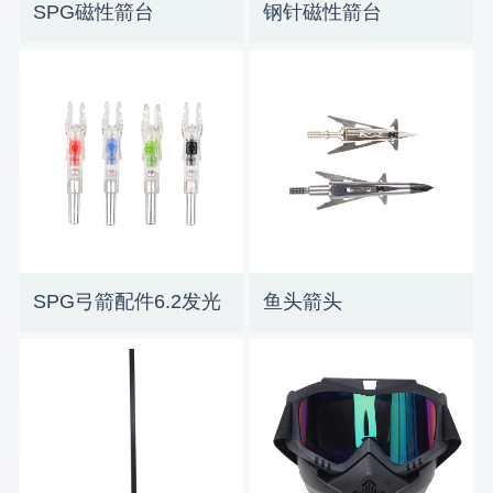
SPG磁性箭台
钢针磁性箭台
SPG弓箭配件6.2发光
鱼头箭头
箭尾