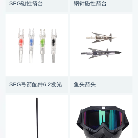
SPG磁性箭台
钢针磁性箭台
SPG弓箭配件6.2发光
鱼头箭头
箭尾