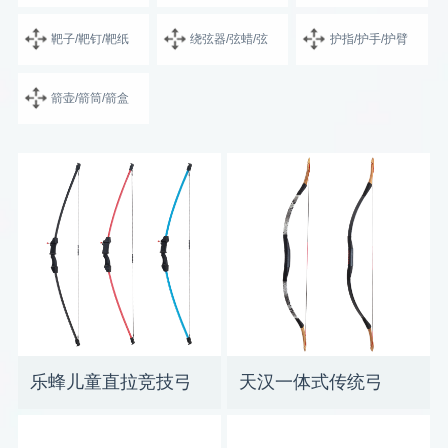
靶子/靶钉/靶纸
绕弦器/弦蜡/弦
护指/护手/护臂
箭壶/箭筒/箭盒
乐蜂儿童直拉竞技弓
天汉一体式传统弓