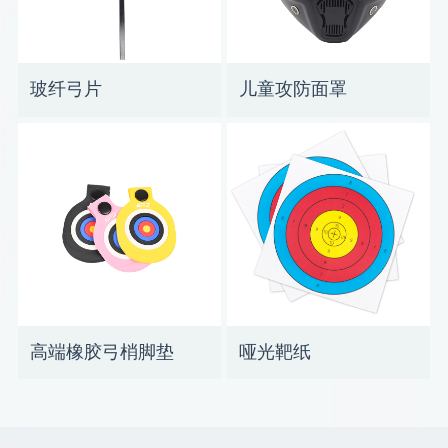
玻纤弓片
儿童攻防面罩
高端橡胶弓梢脚垫
哑光靶纸