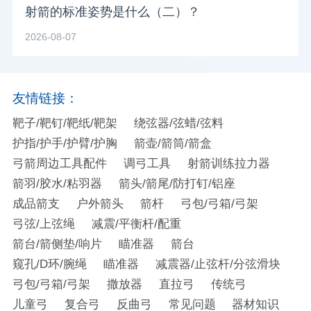
射箭的标准姿势是什么（二）？
2026-08-07
友情链接：
靶子/靶钉/靶纸/靶架
绕弦器/弦蜡/弦料
护指/护手/护臂/护胸
箭壶/箭筒/箭盒
弓箭周边工具配件
调弓工具
射箭训练拉力器
箭羽/胶水/粘羽器
箭头/箭尾/防打钉/铝座
成品箭支
户外箭头
箭杆
弓包/弓箱/弓架
弓弦/上弦绳
减震/平衡杆/配重
箭台/箭侧垫/响片
瞄准器
箭台
窥孔/D环/腕绳
瞄准器
减震器/止弦杆/分弦滑块
弓包/弓箱/弓架
撒放器
直拉弓
传统弓
儿童弓
复合弓
反曲弓
常见问题
器材知识