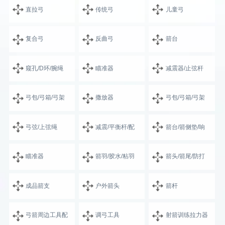
直拉弓
传统弓
儿童弓
复合弓
反曲弓
箭台
窥孔/D环/腕绳
瞄准器
减震器/止弦杆
弓包/弓箱/弓架
撒放器
弓包/弓箱/弓架
弓弦/上弦绳
减震/平衡杆/配
箭台/箭侧垫/响
瞄准器
箭羽/胶水/粘羽
箭头/箭尾/防打
成品箭支
户外箭头
箭杆
弓箭周边工具配
调弓工具
射箭训练拉力器