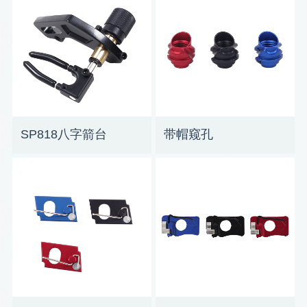
SP818八字箭台
带帽窥孔