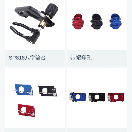
SP818八字箭台
带帽窥孔