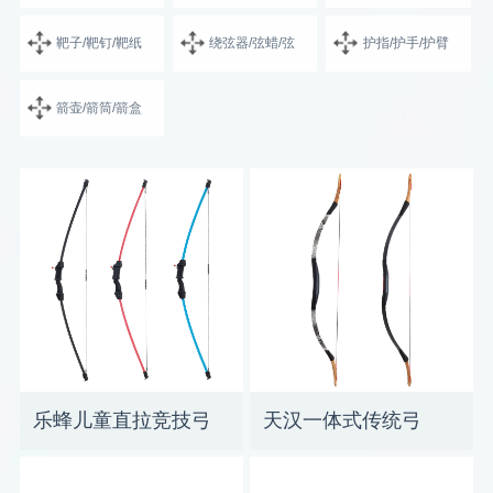
靶子/靶钉/靶纸
绕弦器/弦蜡/弦
护指/护手/护臂
箭壶/箭筒/箭盒
乐蜂儿童直拉竞技弓
天汉一体式传统弓