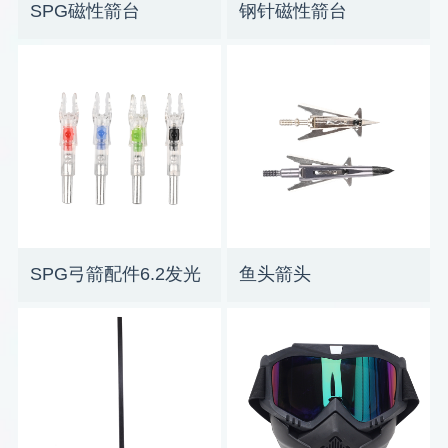
SPG磁性箭台
钢针磁性箭台
SPG弓箭配件6.2发光
鱼头箭头
箭尾