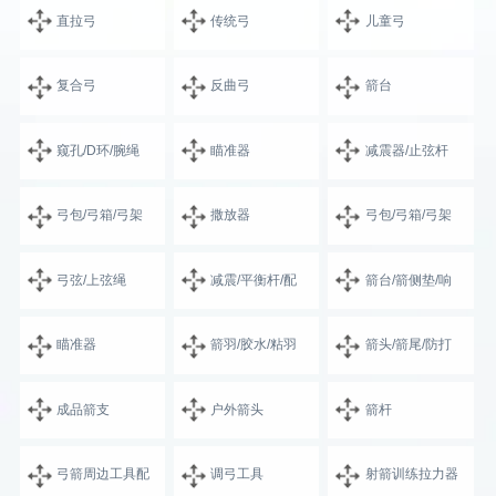
直拉弓
传统弓
儿童弓
复合弓
反曲弓
箭台
窥孔/D环/腕绳
瞄准器
减震器/止弦杆
弓包/弓箱/弓架
撒放器
弓包/弓箱/弓架
弓弦/上弦绳
减震/平衡杆/配
箭台/箭侧垫/响
瞄准器
箭羽/胶水/粘羽
箭头/箭尾/防打
成品箭支
户外箭头
箭杆
弓箭周边工具配
调弓工具
射箭训练拉力器