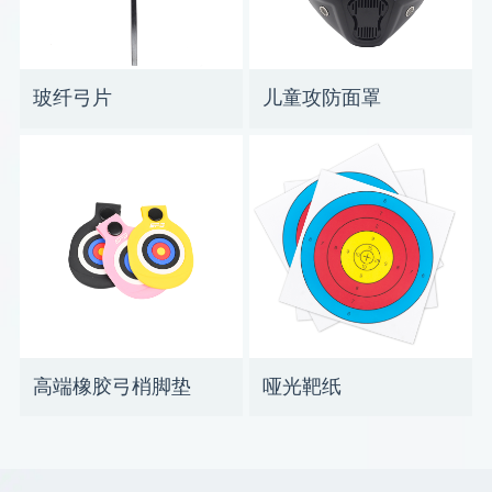
玻纤弓片
儿童攻防面罩
高端橡胶弓梢脚垫
哑光靶纸