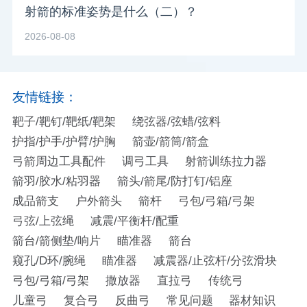
射箭的标准姿势是什么（二）？
2026-08-08
友情链接：
靶子/靶钉/靶纸/靶架
绕弦器/弦蜡/弦料
护指/护手/护臂/护胸
箭壶/箭筒/箭盒
弓箭周边工具配件
调弓工具
射箭训练拉力器
箭羽/胶水/粘羽器
箭头/箭尾/防打钉/铝座
成品箭支
户外箭头
箭杆
弓包/弓箱/弓架
弓弦/上弦绳
减震/平衡杆/配重
箭台/箭侧垫/响片
瞄准器
箭台
窥孔/D环/腕绳
瞄准器
减震器/止弦杆/分弦滑块
弓包/弓箱/弓架
撒放器
直拉弓
传统弓
儿童弓
复合弓
反曲弓
常见问题
器材知识